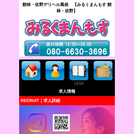
館林・佐野デリヘル風俗 【みるくまんもす 館
林・佐野】
求人情報
RECRUIT｜求人詳細