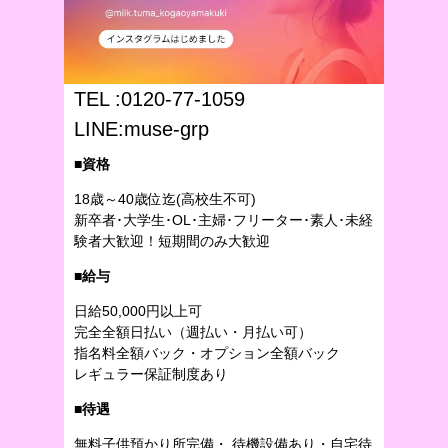
TEL :
0120-77-1059
LINE:muse-grp
■資格
18歳～40歳位迄(高校生不可)
新卒者･大学生･OL･主婦･フリーター･素人･未経
験者大歓迎！短期間のみ大歓迎
■給与
日給50,000円以上可
完全全額日払い（週払い・月払い可）
指名料全額バック・オプション全額バック
レギュラー保証制度あり
■待遇
無料子供預かり所完備・ 待機設備あり・自宅待